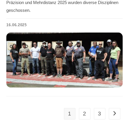
Präzision und Mehrdistanz 2025 wurden diverse Disziplinen
geschossen.
16.06.2025
1
2
3
Zur näch