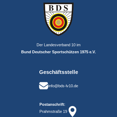
e
n
S
i
e
d
Der Landesverband 10 im
i
Bund Deutscher Sportschützen 1975 e.V.
e
F
l
Geschäftsstelle
a
g
info@bds-lv10.de
g
e
Postanschrift:
Prahmstraße 19