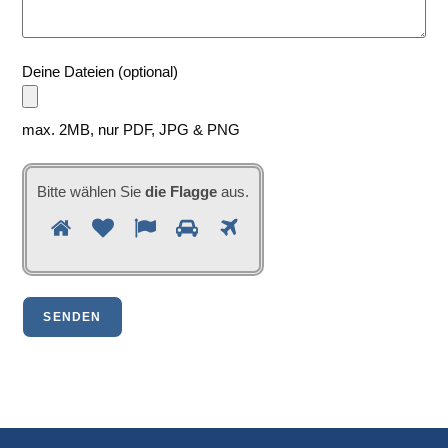
Deine Dateien (optional)
max. 2MB, nur PDF, JPG & PNG
Bitte wählen Sie
die Flagge
aus.
B
1
2
3
4
5
i
t
t
e
w
ä
h
l