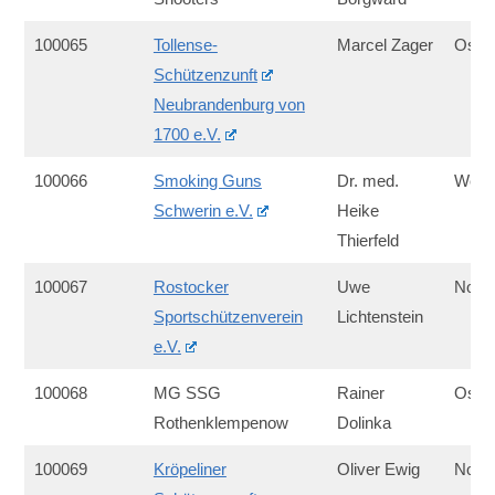
100065
Tollense-
Marcel Zager
Ost
Schützenzunft
Neubrandenburg von
1700 e.V.
100066
Smoking Guns
Dr. med.
West
Schwerin e.V.
Heike
Thierfeld
100067
Rostocker
Uwe
Nord
Sportschützenverein
Lichtenstein
e.V.
100068
MG SSG
Rainer
Ost
Rothenklempenow
Dolinka
100069
Kröpeliner
Oliver Ewig
Nord