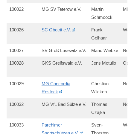
100022
MG SV Teterow e.V.
Martin
Mitte
Schmoock
100026
SC Obotrit e.V.
Frank
West
Gelhaar
100027
SV Groß Lüsewitz e.V.
Mario Wiebke
Nord
100028
GKS Greifswald e.V.
Jens Motullo
Ost
100029
MG Concordia
Christian
Nord
Rostock
Wilcken
100032
MG VfL Bad Sülze e.V.
Thomas
Nord
Czajka
100033
Parchimer
Sven-
West
Sportschützen e.V.
Thorsten