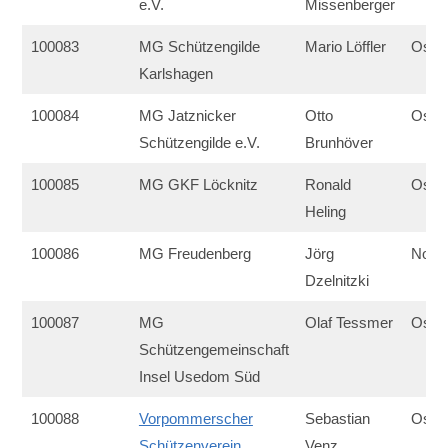
e.V.
Missenberger
100083
MG Schützengilde
Mario Löffler
Ost
Karlshagen
100084
MG Jatznicker
Otto
Ost
Schützengilde e.V.
Brunhöver
100085
MG GKF Löcknitz
Ronald
Ost
Heling
100086
MG Freudenberg
Jörg
Nord
Dzelnitzki
100087
MG
Olaf Tessmer
Ost
Schützengemeinschaft
Insel Usedom Süd
100088
Vorpommerscher
Sebastian
Ost
Schützenverein
Venz