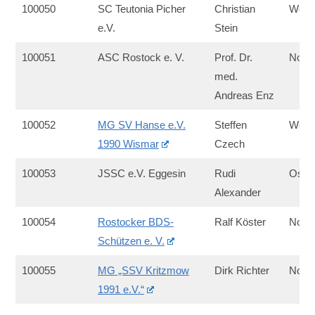
100050
SC Teutonia Picher
Christian
West
e.V.
Stein
100051
ASC Rostock e. V.
Prof. Dr.
Nord
med.
Andreas Enz
100052
MG SV Hanse e.V.
Steffen
West
1990 Wismar
Czech
100053
JSSC e.V. Eggesin
Rudi
Ost
Alexander
100054
Rostocker BDS-
Ralf Köster
Nord
Schützen e. V.
100055
MG „SSV Kritzmow
Dirk Richter
Nord
1991 e.V.“