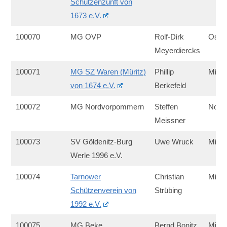
Schützenzunft von
1673 e.V.
100070
MG OVP
Rolf-Dirk
Ost
Meyerdiercks
100071
MG SZ Waren (Müritz)
Phillip
Mitte
von 1674 e.V.
Berkefeld
100072
MG Nordvorpommern
Steffen
Nord
Meissner
100073
SV Göldenitz-Burg
Uwe Wruck
Mitte
Werle 1996 e.V.
100074
Tarnower
Christian
Mitte
Schützenverein von
Strübing
1992 e.V.
100075
MG Beke
Bernd Bonitz
Mitte