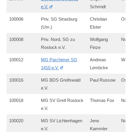
e.V.
Schmidt
100006
Priv. SG Strasburg
Christian
Ost
(Um.)
Elster
100008
Priv. Nord. SG zu
Wolfgang
Nord
Rostock e.V.
Finze
100012
MG Parchimer SG
Andreas
West
1410 e.V.
Lembcke
100016
MG BDS Greifswald
Paul Russow
Ost
e.V.
100018
MG SV Greif Rostock
Thomas Fox
Nord
e.V.
100020
MG SV Lichtenhagen
Jens
Nord
e.V.
Kammler