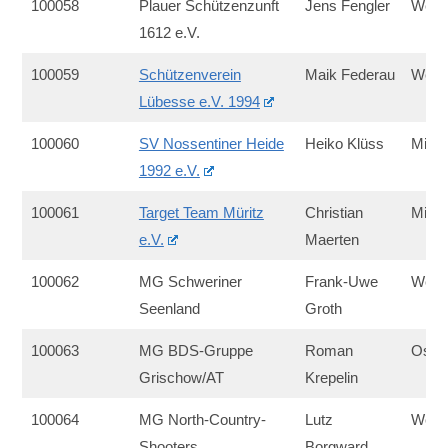
100058
Plauer Schützenzunft
Jens Fengler
West
1612 e.V.
100059
Schützenverein
Maik Federau
West
Lübesse e.V. 1994
100060
SV Nossentiner Heide
Heiko Klüss
Mitte
1992 e.V.
100061
Target Team Müritz
Christian
Mitte
e.V.
Maerten
100062
MG Schweriner
Frank-Uwe
West
Seenland
Groth
100063
MG BDS-Gruppe
Roman
Ost
Grischow/AT
Krepelin
100064
MG North-Country-
Lutz
West
Shooters
Borgward