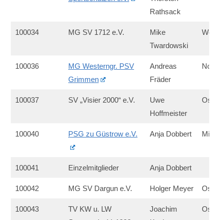
Rathsack
100034
MG SV 1712 e.V.
Mike
West
Twardowski
100036
MG Westerngr. PSV
Andreas
Nord
Grimmen
Fräder
100037
SV „Visier 2000“ e.V.
Uwe
Ost
Hoffmeister
100040
PSG zu Güstrow e.V.
Anja Dobbert
Mitte
100041
Einzelmitglieder
Anja Dobbert
100042
MG SV Dargun e.V.
Holger Meyer
Ost
100043
TV KW u. LW
Joachim
Ost