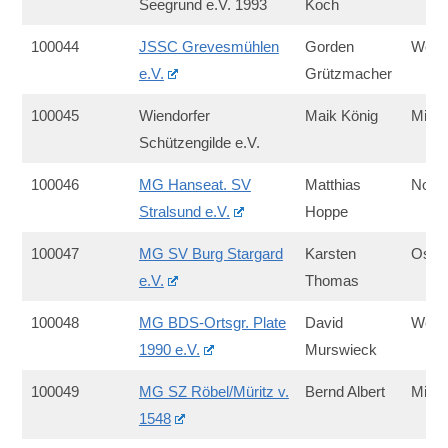
Seegrund e.V. 1993
Koch
100044
JSSC Grevesmühlen
Gorden
West
e.V.
Grützmacher
100045
Wiendorfer
Maik König
Mitte
Schützengilde e.V.
100046
MG Hanseat. SV
Matthias
Nord
Stralsund e.V.
Hoppe
100047
MG SV Burg Stargard
Karsten
Ost
e.V.
Thomas
100048
MG BDS-Ortsgr. Plate
David
West
1990 e.V.
Murswieck
100049
MG SZ Röbel/Müritz v.
Bernd Albert
Mitte
1548