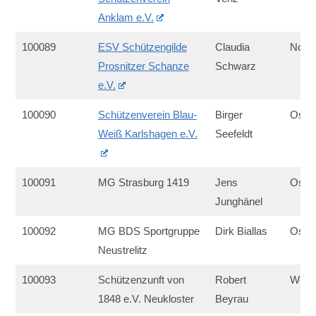
Anklam e.V.
100089
ESV Schützengilde
Claudia
Nord
Prosnitzer Schanze
Schwarz
e.V.
100090
Schützenverein Blau-
Birger
Ost
Weiß Karlshagen e.V.
Seefeldt
100091
MG Strasburg 1419
Jens
Ost
Junghänel
100092
MG BDS Sportgruppe
Dirk Biallas
Ost
Neustrelitz
100093
Schützenzunft von
Robert
West
1848 e.V. Neukloster
Beyrau