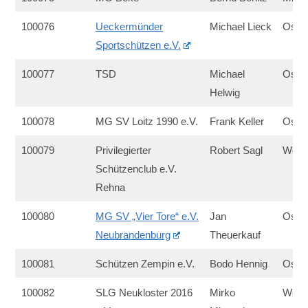
100076
Ueckermünder
Michael Lieck
Ost
Sportschützen e.V.
100077
TSD
Michael
Ost
Helwig
100078
MG SV Loitz 1990 e.V.
Frank Keller
Ost
100079
Privilegierter
Robert Sagl
West
Schützenclub e.V.
Rehna
100080
MG SV „Vier Tore“ e.V.
Jan
Ost
Neubrandenburg
Theuerkauf
100081
Schützen Zempin e.V.
Bodo Hennig
Ost
100082
SLG Neukloster 2016
Mirko
West