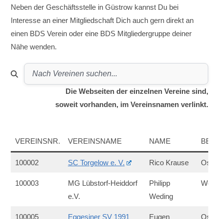
Neben der Geschäftsstelle in Güstrow kannst Du bei
Interesse an einer Mitgliedschaft Dich auch gern direkt an
einen BDS Verein oder eine BDS Mitgliedergruppe deiner
Nähe wenden.
Die Webseiten der einzelnen Vereine sind,
soweit vorhanden, im Vereinsnamen verlinkt.
VEREINSNR.
VEREINSNAME
NAME
BEZI
100002
SC Torgelow e. V.
Rico Krause
Ost
100003
MG Lübstorf-Heiddorf
Philipp
West
e.V.
Weding
100005
Eggesiner SV 1991
Eugen
Ost