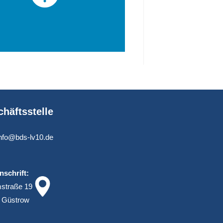
häftsstelle
info@bds-lv10.de
nschrift:
straße 19
 Güstrow