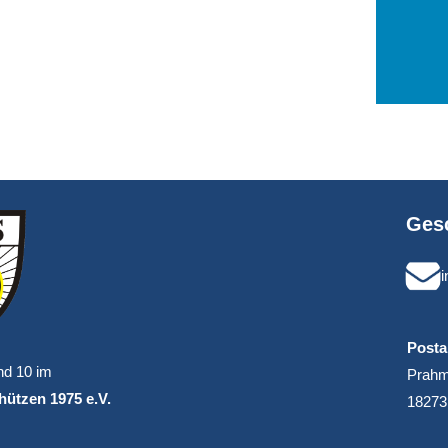
Gesc
Posta
nd 10 im
Prahm
ützen 1975 e.V.
18273