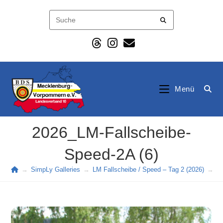
Zum
Inhalt
springen
Menü
2026_LM-Fallscheibe-
Speed-2A (6)
→
SimpLy Galleries
→
LM Fallscheibe / Speed – Tag 2 (2026)
→
2