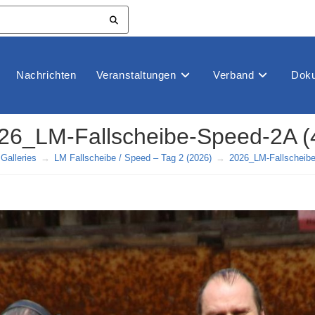
Nachrichten
Veranstaltungen
Verband
Doku
26_LM-Fallscheibe-Speed-2A (
Galleries
→
LM Fallscheibe / Speed – Tag 2 (2026)
→
2026_LM-Fallscheibe