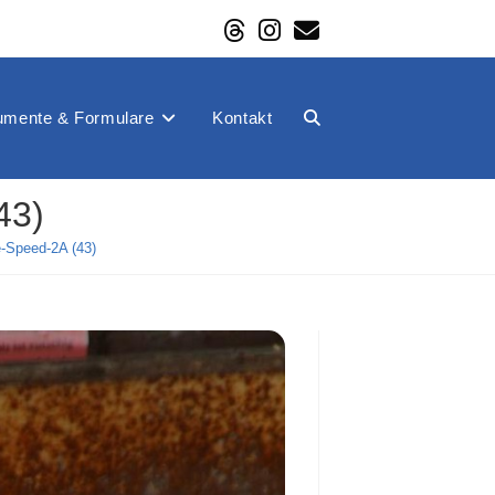
mente & Formulare
Kontakt
Website-
43)
Suche
-Speed-2A (43)
umschalten