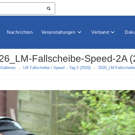
Nachrichten
Veranstaltungen
Verband
Doku
26_LM-Fallscheibe-Speed-2A (
Galleries
→
LM Fallscheibe / Speed – Tag 2 (2026)
→
2026_LM-Fallscheibe