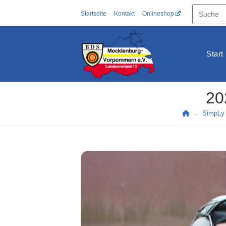
Zum
Startseite
Kontakt
Onlineshop
Inhalt
springen
Start
20
→
SimpLy 