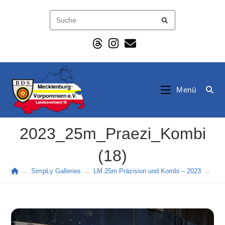
Zum
Inhalt
springen
Menü
2023_25m_Praezi_Kombi
(18)
→
SimpLy Galleries
→
LM 25m Präzision und Kombi – 2023
→
202