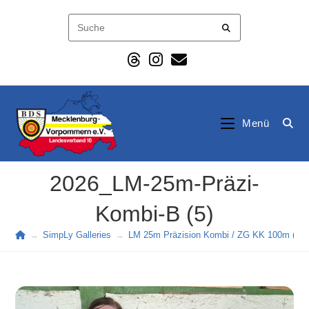
Zum
Inhalt
springen
Menü
2026_LM-25m-Präzi-
Kombi-B (5)
→
SimpLy Galleries
→
LM 25m Präzision Kombi / ZG KK 100m (202