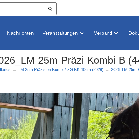
Nachrichten
Veranstaltungen
Verband
Doku
026_LM-25m-Präzi-Kombi-B (4
leries
→
LM 25m Präzision Kombi / ZG KK 100m (2026)
→
2026_LM-25m-P