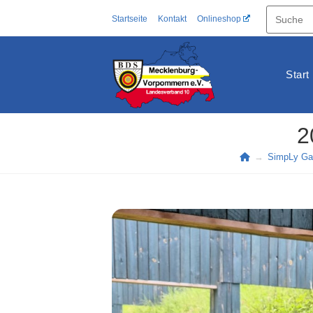
Zum
Startseite
Kontakt
Onlineshop
Inhalt
springen
Start
2
→
SimpLy Gal