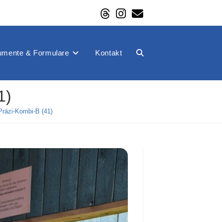
mente & Formulare
Kontakt
Website-
1)
Suche
räzi-Kombi-B (41)
umschalten