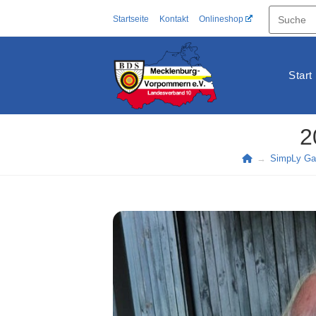
Zum
Startseite
Kontakt
Onlineshop
Inhalt
springen
Start
2
→
SimpLy Gal