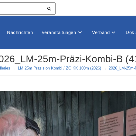
Nachrichten
Veranstaltungen
Verband
Doku
026_LM-25m-Präzi-Kombi-B (4
leries
→
LM 25m Präzision Kombi / ZG KK 100m (2026)
→
2026_LM-25m-P