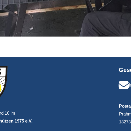
Gesc
Posta
nd 10 im
Prahm
ützen 1975 e.V.
18273