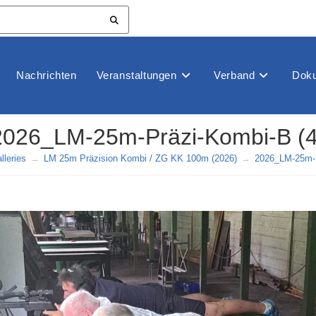
Nachrichten
Veranstaltungen
Verband
Doku
2026_LM-25m-Präzi-Kombi-B (4
leries
→
LM 25m Präzision Kombi / ZG KK 100m (2026)
→
2026_LM-25m-P