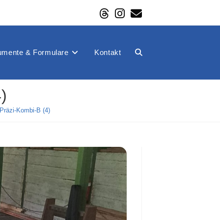
mente & Formulare
Kontakt
Website-
)
Suche
räzi-Kombi-B (4)
umschalten