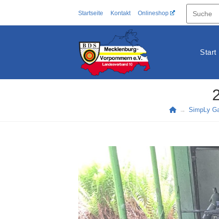
Zum
Startseite
Kontakt
Onlineshop
Inhalt
springen
Start
→
SimpLy Gal