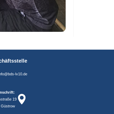
häftsstelle
info@bds-lv10.de
nschrift:
straße 19
 Güstrow