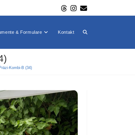
mente & Formulare
Kontakt
Website-
4)
Suche
räzi-Kombi-B (34)
umschalten