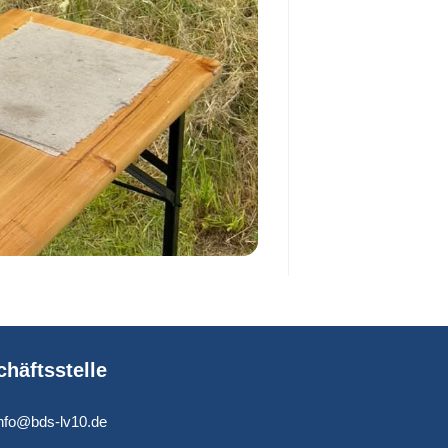
häftsstelle
info@bds-lv10.de