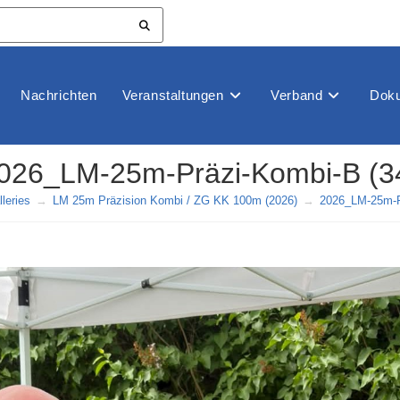
Nachrichten
Veranstaltungen
Verband
Doku
026_LM-25m-Präzi-Kombi-B (3
leries
→
LM 25m Präzision Kombi / ZG KK 100m (2026)
→
2026_LM-25m-P