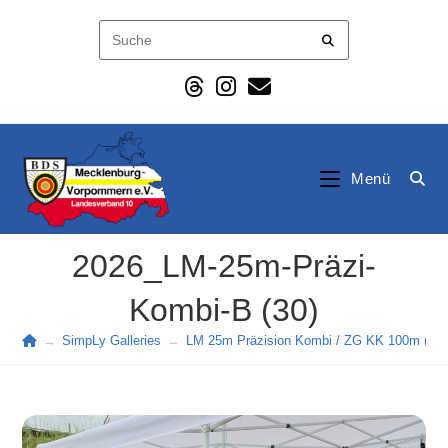
Zum
Inhalt
springen
Menü
2026_LM-25m-Präzi-
Kombi-B (30)
→
SimpLy Galleries
→
LM 25m Präzision Kombi / ZG KK 100m (202