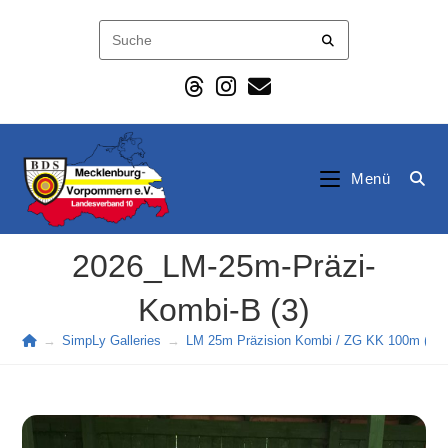
Zum
Inhalt
springen
Menü
2026_LM-25m-Präzi-
Kombi-B (3)
→
SimpLy Galleries
→
LM 25m Präzision Kombi / ZG KK 100m (202