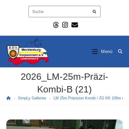
Zum
Inhalt
springen
Menü
2026_LM-25m-Präzi-
Kombi-B (21)
→
SimpLy Galleries
→
LM 25m Präzision Kombi / ZG KK 100m (202