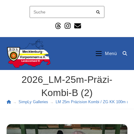
Zum
Inhalt
springen
Menü
2026_LM-25m-Präzi-
Kombi-B (2)
→
SimpLy Galleries
→
LM 25m Präzision Kombi / ZG KK 100m (202