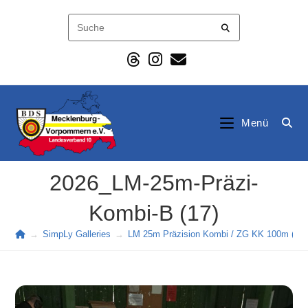
Zum
Inhalt
springen
Menü
2026_LM-25m-Präzi-
Kombi-B (17)
→
SimpLy Galleries
→
LM 25m Präzision Kombi / ZG KK 100m (202