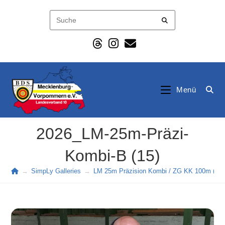
Zum
Inhalt
springen
Menü
2026_LM-25m-Präzi-
Kombi-B (15)
→
SimpLy Galleries
→
LM 25m Präzision Kombi / ZG KK 100m (202