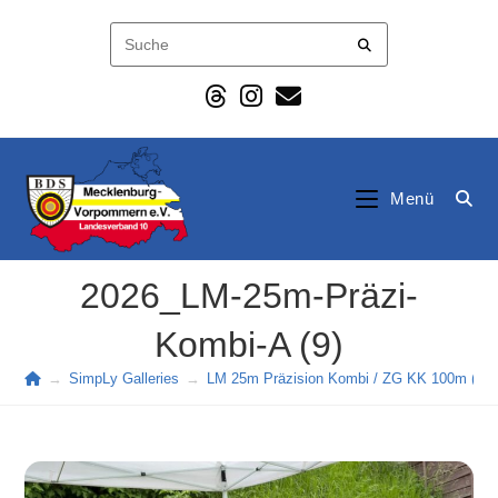
Zum
Inhalt
springen
Menü
2026_LM-25m-Präzi-
Kombi-A (9)
→
SimpLy Galleries
→
LM 25m Präzision Kombi / ZG KK 100m (202