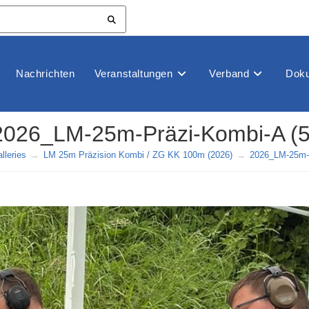
Nachrichten
Veranstaltungen
Verband
Doku
2026_LM-25m-Präzi-Kombi-A (5
lleries
→
LM 25m Präzision Kombi / ZG KK 100m (2026)
→
2026_LM-25m-P