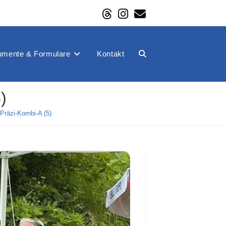
mente & Formulare
Kontakt
Website-
)
Suche
räzi-Kombi-A (5)
umschalten