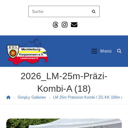
Zum
Inhalt
springen
Menü
2026_LM-25m-Präzi-
Kombi-A (18)
→
SimpLy Galleries
→
LM 25m Präzision Kombi / ZG KK 100m (202