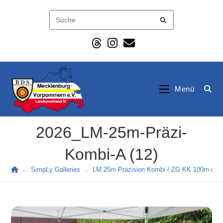
Zum
Inhalt
springen
Menü
2026_LM-25m-Präzi-
Kombi-A (12)
→
SimpLy Galleries
→
LM 25m Präzision Kombi / ZG KK 100m (202