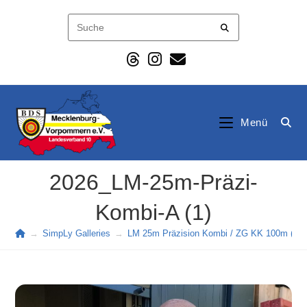
Zum
Inhalt
springen
Menü
2026_LM-25m-Präzi-
Kombi-A (1)
→
SimpLy Galleries
→
LM 25m Präzision Kombi / ZG KK 100m (202