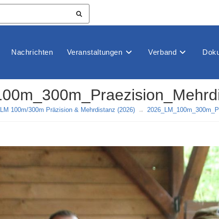
Nachrichten
Veranstaltungen
Verband
Doku
00m_300m_Praezision_Mehrdis
LM 100m/300m Präzision & Mehrdistanz (2026)
→
2026_LM_100m_300m_Pra