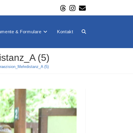
mente & Formulare
Kontakt
Website-
tanz_A (5)
Suche
ezision_Mehrdistanz_A (5)
umschalten