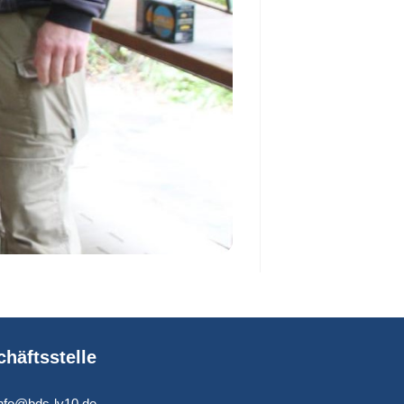
häftsstelle
info@bds-lv10.de