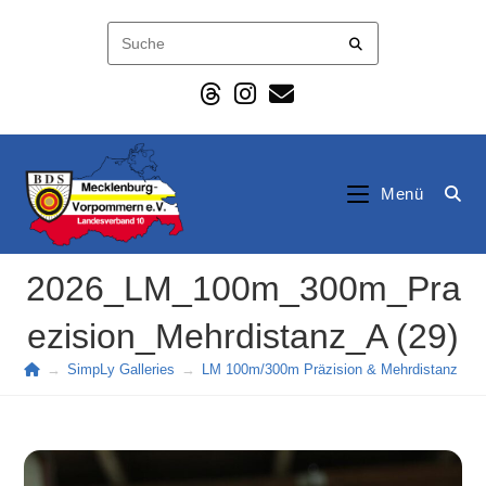
Zum
Inhalt
springen
Menü
2026_LM_100m_300m_Pra
ezision_Mehrdistanz_A (29)
→
SimpLy Galleries
→
LM 100m/300m Präzision & Mehrdistanz (20