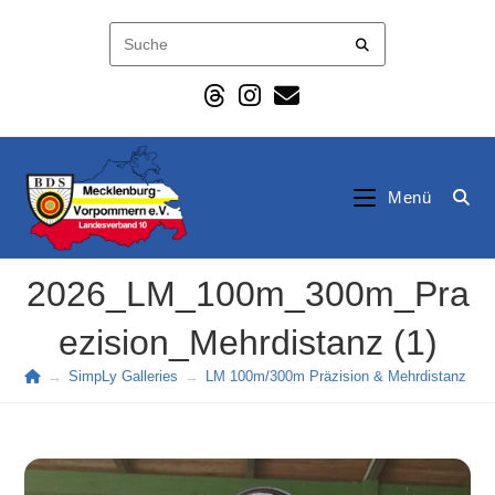
Zum
Inhalt
springen
Menü
2026_LM_100m_300m_Pra
ezision_Mehrdistanz (1)
→
SimpLy Galleries
→
LM 100m/300m Präzision & Mehrdistanz (20