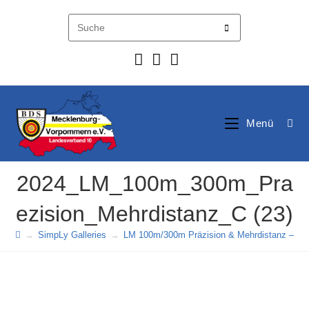
Zum
Inhalt
springen
Menü
2024_LM_100m_300m_Pra
ezision_Mehrdistanz_C (23)
→
SimpLy Galleries
→
LM 100m/300m Präzision & Mehrdistanz – 20