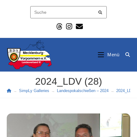
Zum
Inhalt
springen
Menü
2024_LDV (28)
→
SimpLy Galleries
→
Landespokalschießen – 2024
→
2024_LDV (