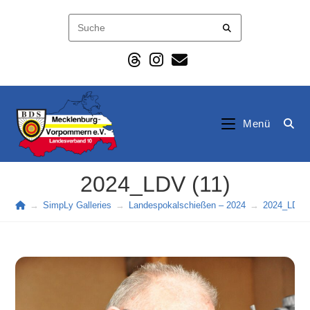
Zum
Inhalt
springen
Menü
2024_LDV (11)
→
SimpLy Galleries
→
Landespokalschießen – 2024
→
2024_LDV (