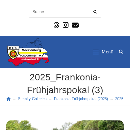
Zum
Inhalt
springen
Menü
2025_Frankonia-
Frühjahrspokal (3)
→
SimpLy Galleries
→
Frankonia Frühjahrspokal (2025)
→
2025_Fra