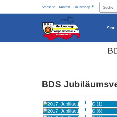
Zum
Startseite
Kontakt
Onlineshop
Inhalt
springen
Start
BD
BDS Jubiläumsve