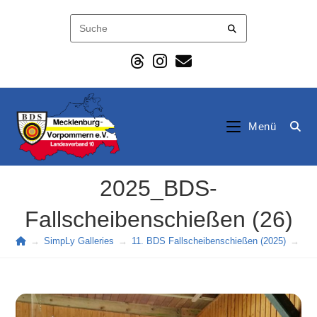
Zum
Inhalt
springen
Menü
2025_BDS-
Fallscheibenschießen (26)
→
SimpLy Galleries
→
11. BDS Fallscheibenschießen (2025)
→
20