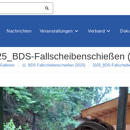
Nachrichten
Veranstaltungen
Verband
Doku
5_BDS-Fallscheibenschießen 
Galleries
→
11. BDS Fallscheibenschießen (2025)
→
2025_BDS-Fallscheibe