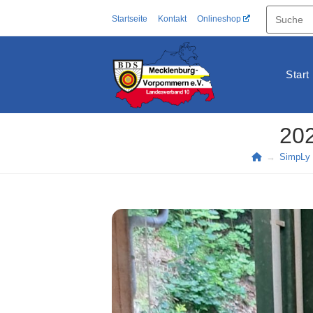
Zum
Startseite
Kontakt
Onlineshop
Inhalt
springen
Start
202
→
SimpLy 